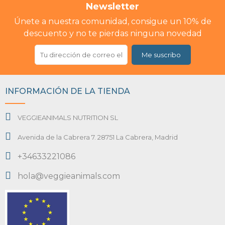
Newsletter
Únete a nuestra comunidad, consigue un 10% de
descuento y no te pierdas ninguna novedad
Me suscribo
INFORMACIÓN DE LA TIENDA
VEGGIEANIMALS NUTRITION SL
Avenida de la Cabrera 7. 28751 La Cabrera, Madrid
+34633221086
hola@veggieanimals.com