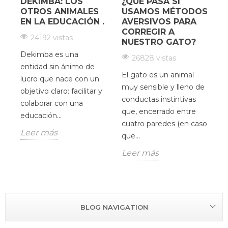
DEKIMBA: LOS
¿QUÉ PASA SI
¿
OTROS ANIMALES
USAMOS MÉTODOS
EN LA EDUCACIÓN .
AVERSIVOS PARA
CORREGIR A
24192 vistas
NUESTRO GATO?
Dekimba es una
26828 vistas
H
entidad sin ánimo de
El gato es un animal
c
lucro que nace con un
muy sensible y lleno de
d
objetivo claro: facilitar y
conductas instintivas
V
colaborar con una
que, encerrado entre
O
educación...
cuatro paredes (en caso
u
Leer más
que...
p
Leer más
L
BLOG NAVIGATION