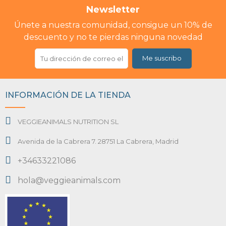
Newsletter
Únete a nuestra comunidad, consigue un 10% de
descuento y no te pierdas ninguna novedad
Me suscribo
INFORMACIÓN DE LA TIENDA
VEGGIEANIMALS NUTRITION SL
Avenida de la Cabrera 7. 28751 La Cabrera, Madrid
+34633221086
hola@veggieanimals.com