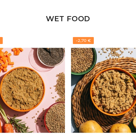
WET FOOD
-2,70 €