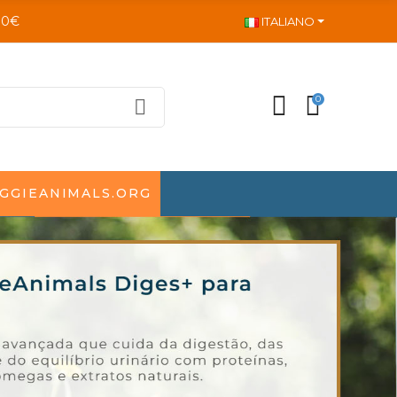
80€
ITALIANO
0
GGIEANIMALS.ORG