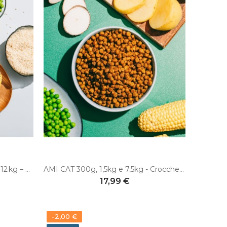
VEGGIEANIMALS Digest+ 3 e 12 kg – Crocchette vegane complete per gatti adulti – digestione e salute urinaria
AMI CAT 300g, 1,5kg e 7,5kg - Crocchette vegane complete per gatti adulti
17,99 €
-2,00 €