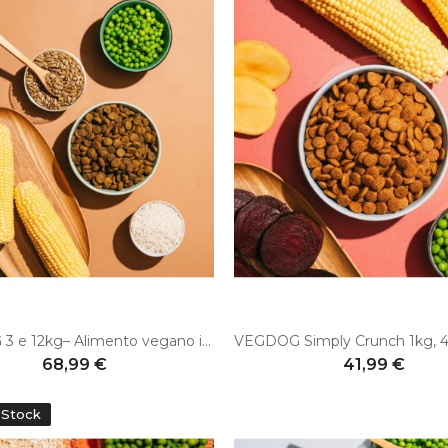
AMI DOG 3 e 12kg– Alimento vegano ipoallergenico e senza glutine per cani
68,99 €
41,99 €
-Stock