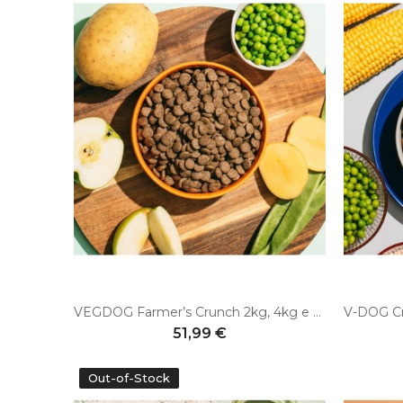
VEGDOG Farmer’s Crunch 2kg, 4kg e 10kg - Alimento vegano per cani senza cereali, senza glutine e senza soia
51,99 €
Out-of-Stock