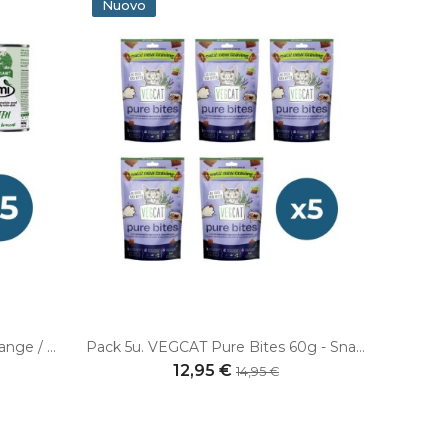
Nuovo
Pack 5u. AMI Purple / Red / Orange / Green / Yellow 400gr – Alimento umido vegano completo per cani
Pack 5u. VEGCAT Pure Bites 60g - Snack vegani per gatti
12,95 €
14,95 €