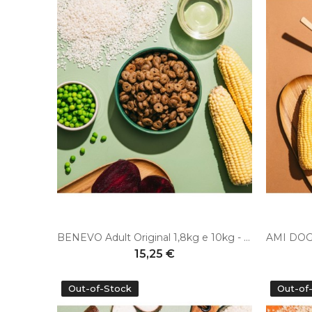
BENEVO Adult Original 1,8kg e 10kg - Alimento vegano per cani adulti
15,25 €
Out-of-Stock
Out-of