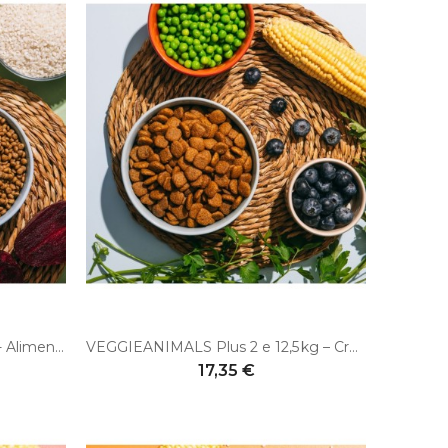
BENEVO Puppy 1,8kg e 10kg - Alimento vegano per cuccioli
VEGGIEANIMALS Plus 2 e 12,5 kg – Crocchette naturali e vegane per cani – digestione e salute urinaria
17,35 €