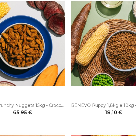
V-DOG Crunchy Nuggets 15kg - Croccanti alimento vegano per cani adulti
65,95 €
18,10 €