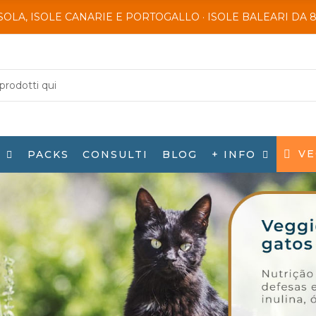
SOLA, ISOLE CANARIE E PORTOGALLO · ISOLE BALEARI DA 
VE
I
+ INFO
PACKS
CONSULTI
BLOG