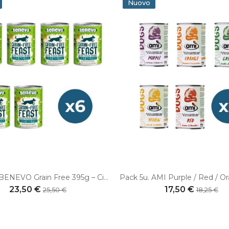
Nuovo
Pack 6u. BENEVO Grain Free 395g – Cibo umido vegano e senza cereali per cani - Ipoallergenico
23,50 €
17,50 €
25,50 €
18,25 €