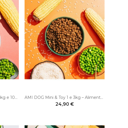
VEGDOG Simply Crunch 1kg, 4kg e 10kg - Cibo vegano senza glutine e senza soia per cani adulti
AMI DOG Mini & Toy 1 e 3kg – Alimento Vegano Ipoallergenico e Senza Glutine per Cani di Piccola Taglia
24,90 €