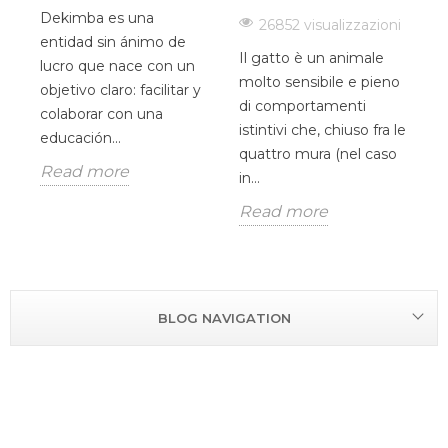
Dekimba es una
26852 visualizzazioni
H
entidad sin ánimo de
Il gatto è un animale
c
he
lucro que nace con un
molto sensibile e pieno
d
objetivo claro: facilitar y
di comportamenti
V
colaborar con una
istintivi che, chiuso fra le
O
educación...
quattro mura (nel caso
u
Read more
in...
p
Read more
R
BLOG NAVIGATION