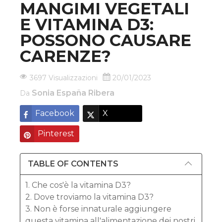
MANGIMI VEGETALI
E VITAMINA D3:
POSSONO CAUSARE
CARENZE?
3697 Visualizzazioni
20/01/2023
Sonia España Ribera
Da
Facebook
X
Pinterest
TABLE OF CONTENTS
1. Che cos'è la vitamina D3?
2. Dove troviamo la vitamina D3?
3. Non è forse innaturale aggiungere
questa vitamina all'alimentazione dei nostri