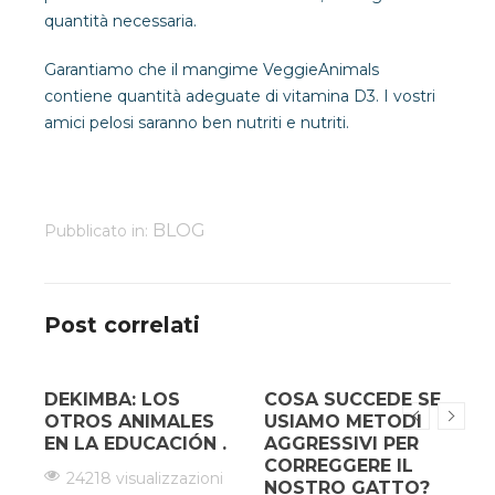
quantità necessaria.
Garantiamo che il mangime VeggieAnimals
contiene quantità adeguate di vitamina D3. I vostri
amici pelosi saranno ben nutriti e nutriti.
BLOG
Pubblicato in:
Post correlati
DEKIMBA: LOS
COSA SUCCEDE SE
¿
OTROS ANIMALES
USIAMO METODI
EN LA EDUCACIÓN .
AGGRESSIVI PER
CORREGGERE IL
24218 visualizzazioni
NOSTRO GATTO?