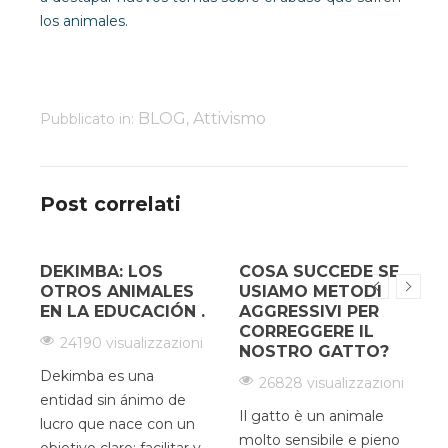
los animales.
BLOG
Attivismo
Pubblicato in:
,
Post correlati
DEKIMBA: LOS
COSA SUCCEDE SE
¿
OTROS ANIMALES
USIAMO METODI
EN LA EDUCACIÓN .
AGGRESSIVI PER
CORREGGERE IL
24190 visualizzazioni
NOSTRO GATTO?
Dekimba es una
26828 visualizzazioni
H
entidad sin ánimo de
i
Il gatto è un animale
c
lucro que nace con un
molto sensibile e pieno
d
objetivo claro: facilitar y