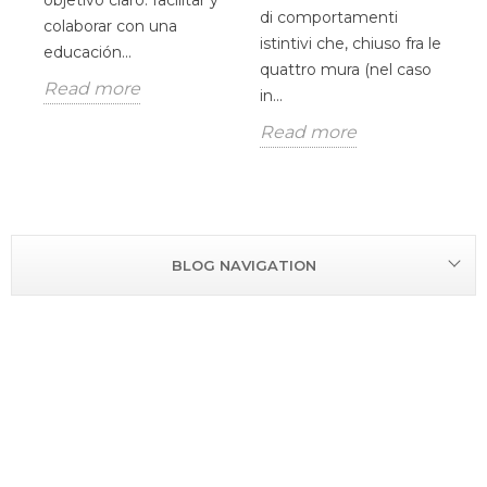
di comportamenti
V
colaborar con una
as
istintivi che, chiuso fra le
O
educación...
quattro mura (nel caso
u
Read more
in...
p
Read more
R
BLOG NAVIGATION