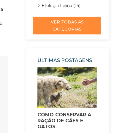
Etologia Felina (14)
 a
VER TODAS AS
do
CATEGORIAS
ÚLTIMAS POSTAGENS
COMO CONSERVAR A
VEGGIEAN
RAÇÃO DE CÃES E
EXPERIENC
GATOS
E GUILLE