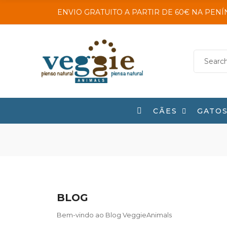
ENVIO GRATUITO A PARTIR DE 60€ NA PENÍ
CÃES
GATO
BLOG
Bem-vindo ao Blog VeggieAnimals