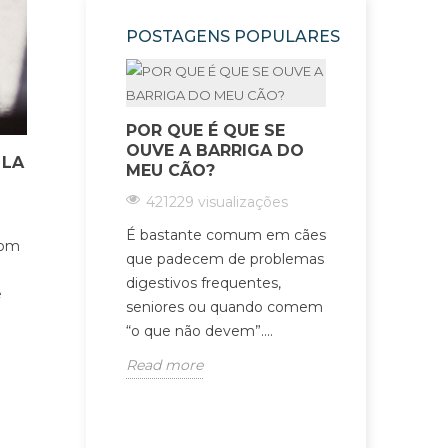
POSTAGENS POPULARES
POR QUE É QUE SE
OUVE A BARRIGA DO
COM QUE 
 LA
MEU CÃO?
POSSO ES
O/A MEU/
421229 visualizações
GATO/A?
É bastante comum em cães
185837 vis
com
que padecem de problemas
O ideal é que
digestivos frequentes,
e
ajude consoa
seniores ou quando comem
idade, o esta
“o que não devem”....
estilo de vida
Read more
Read more