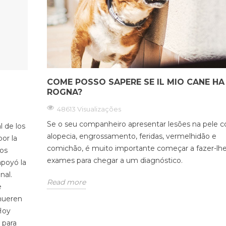
COME POSSO SAPERE SE IL MIO CANE HA
ROGNA?
48613 Visualizações
Se o seu companheiro apresentar lesões na pele 
l de los
alopecia, engrossamento, feridas, vermelhidão e
or la
comichão, é muito importante começar a fazer-lh
tos
exames para chegar a um diagnóstico.
apoyó la
nal.
Read more
e
mueren
Hoy
 para