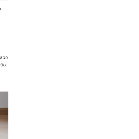
O
sado
ção.