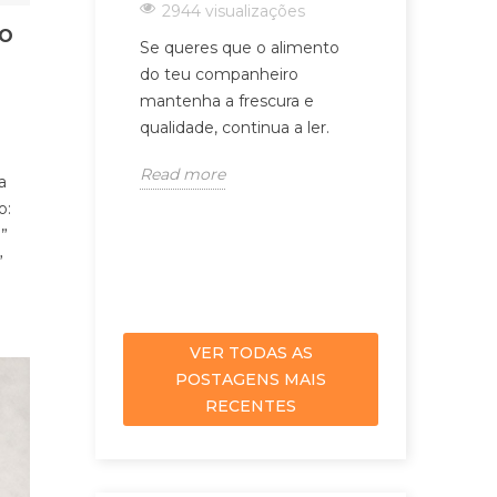
2944 visualizações
1821 visua
ÃO
Se queres que o alimento
O Arnold che
do teu companheiro
uma adoção. 
mantenha a frescura e
apartamento
qualidade, continua a ler.
descobriu a 
viver num ca
Read more
a
Read more
o:
”
”
VER TODAS AS
POSTAGENS MAIS
RECENTES