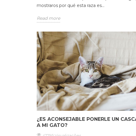
mostraros por qué esta raza es...
Read more
¿ES ACONSEJABLE PONERLE UN CASC
A MI GATO?
47795 Visualizações