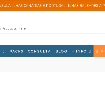
NSULA, ILHAS CANÁRIAS E PORTUGAL · ILHAS BALEARES A 
V
S
+ INFO
PACKS
CONSULTA
BLOG