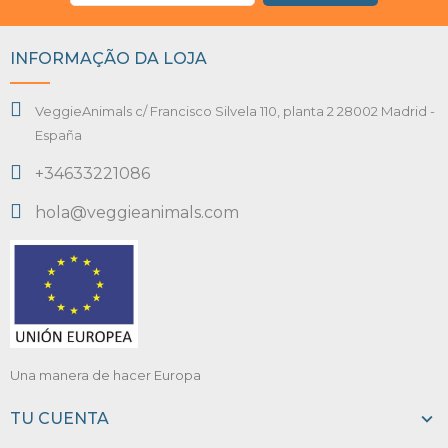
INFORMAÇÃO DA LOJA
VeggieAnimals c/ Francisco Silvela 110, planta 2 28002 Madrid -
España
+34633221086
hola@veggieanimals.com
Una manera de hacer Europa
TU CUENTA