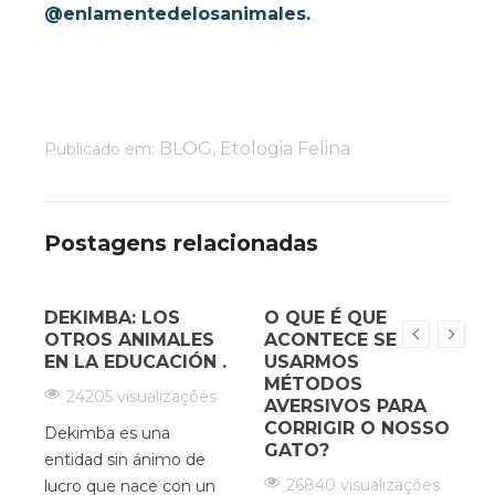
@enlamentedelosanimales.
BLOG
Etologia Felina
Publicado em:
,
Postagens relacionadas
DEKIMBA: LOS
O QUE É QUE
¿
OTROS ANIMALES
ACONTECE SE
EN LA EDUCACIÓN .
USARMOS
MÉTODOS
s
24205 visualizações
AVERSIVOS PARA
CORRIGIR O NOSSO
m
Dekimba es una
GATO?
H
entidad sin ánimo de
c
26840 visualizações
lucro que nace con un