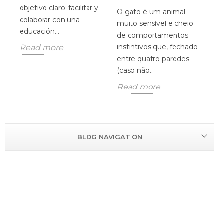
d
u
objetivo claro: facilitar y
O gato é um animal
V
e
colaborar con una
muito sensível e cheio
O
educación...
de comportamentos
u
instintivos que, fechado
Read more
p
entre quatro paredes
R
(caso não...
Read more
BLOG NAVIGATION