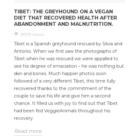
TIBET: THE GREYHOUND ON A VEGAN
DIET THAT RECOVERED HEALTH AFTER
ABANDONMENT AND MALNUTRITION.
19979 Views
Tibet is a Spanish greyhound rescued by Silvia and
Antonio. When we first saw the photographs of
Tibet when he was rescued we were appalled to
see his degree of emaciation – he was nothing but
skin and bones. Much happier photos soon
followed of a very different Tibet, this time fully
recovered thanks to the commitment of the
couple to save his life and give him a second
chance. It filled us with joy to find out that Tibet
had been fed VeggieAnimals throughout his
recovery.
Read more